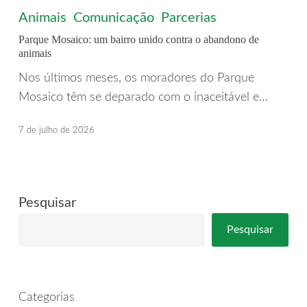
Mosaico:
Animais
Comunicação
Parcerias
um
Parque Mosaico: um bairro unido contra o abandono de
bairro
animais
unido
Nos últimos meses, os moradores do Parque
contra
Mosaico têm se deparado com o inaceitável e…
o
abandono
7 de julho de 2026
de
animais
Pesquisar
Pesquisar
Categorias