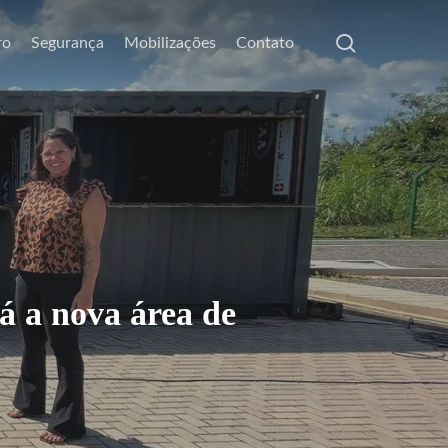
search
ro
Segurança
Mobilizações
Contato
á a nova área de