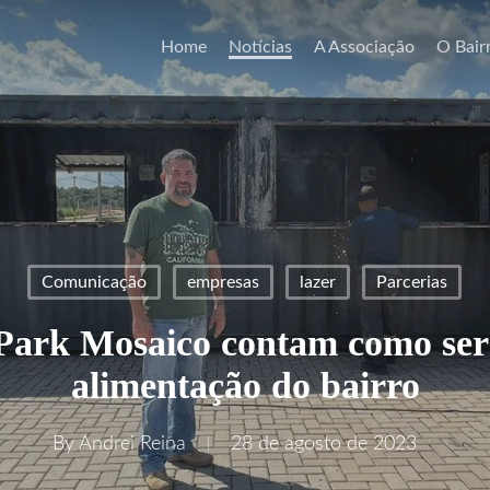
Home
Notícias
A Associação
O Bair
Comunicação
empresas
lazer
Parcerias
Park Mosaico contam como ser
alimentação do bairro
By
Andrei Reina
28 de agosto de 2023