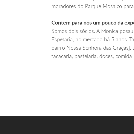
moradores do Parque Mosaico para
Contem para nós um pouco da expe
Somos dois sócios. A Monica possui
Espetaria, no mercado há 5 anos. T
bairro Nossa Senhora das Graças],
tacacaria, pastelaria, doces, comida 