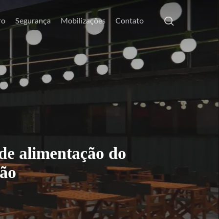
search
ro
Segurança
Mobilizações
Contato
de alimentação do
ção