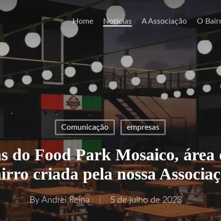
Home
Notícias
A Associação
O Bair
Comunicação
empresas
 do Food Park Mosaico, área 
irro criada pela nossa Associa
By
Andrei Reina
5 de julho de 2023