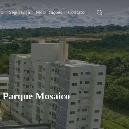
search
ro
Segurança
Mobilizações
Contato
o Parque Mosaico