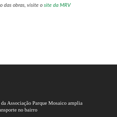
 das obras, visite o
site da MRV
 da Associação Parque Mosaico amplia
ansporte no bairro