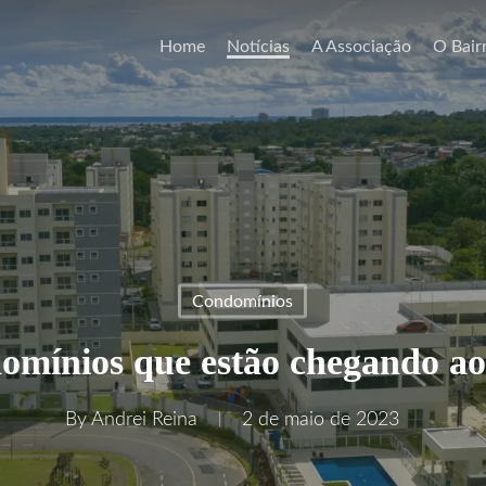
Home
Notícias
A Associação
O Bair
Condomínios
omínios que estão chegando a
By
Andrei Reina
2 de maio de 2023